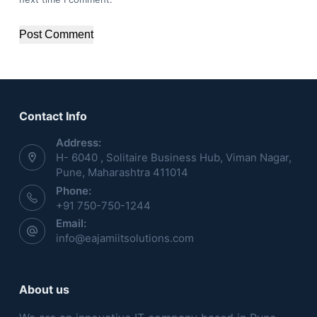
Post Comment
Contact Info
Address:
H- 6040 , Solitaire Business Hub, Viman Nagar,
Pune, Maharashtra 411014
Phone:
+91 750-750-1244
Email:
info@eajamiitsolutions.com
About us